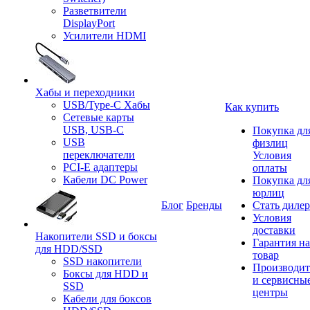
Разветвители
DisplayPort
Усилители HDMI
Хабы и переходники
USB/Type-C Хабы
Как купить
Сетевые карты
USB, USB-C
Покупка дл
USB
физлиц
переключатели
Условия
PCI-E адаптеры
оплаты
Кабели DC Power
Покупка дл
юрлиц
Блог
Бренды
Стать диле
Условия
доставки
Накопители SSD и боксы
Гарантия на
для HDD/SSD
товар
SSD накопители
Производит
Боксы для HDD и
и сервисны
SSD
центры
Кабели для боксов