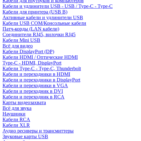
Кабели для ноутбуков и компьютеров
Кабели и удлинители USB - USB / Type-C - Type-C
Кабели для принтера (USB B)
Активные кабели и удлинители USB
Кабели USB COM/Консольные кабели
Патч-корды (LAN кабели)
Соединители RJ45, вилочки RJ45
Кабели Mini USB
Всё для видео
Кабели DisplayPort (DP)
Кабели HDMI / Оптические HDMI
Type-C - HDMI, DisplayPort
Кабели Type-C - Type-C, Thunderbolt
Кабели и переходники в HDMI
Кабели и переходники в DisplayPort
Кабели и переходники в VGA
Кабели и переходник в DVI
Кабели и переходник в RCA
Карты видеозахвата
Всё для звука
Наушники
Кабели RCA
Кабели XLR
Аудио ресиверы и трансмиттеры
Звуковые карты USB