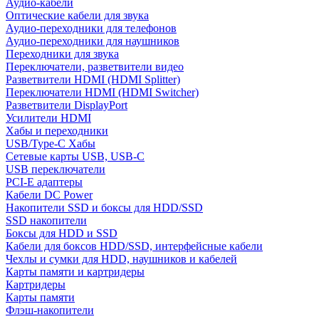
Аудио-кабели
Оптические кабели для звука
Аудио-переходники для телефонов
Аудио-переходники для наушников
Переходники для звука
Переключатели, разветвители видео
Разветвители HDMI (HDMI Splitter)
Переключатели HDMI (HDMI Switcher)
Разветвители DisplayPort
Усилители HDMI
Хабы и переходники
USB/Type-C Хабы
Сетевые карты USB, USB-C
USB переключатели
PCI-E адаптеры
Кабели DC Power
Накопители SSD и боксы для HDD/SSD
SSD накопители
Боксы для HDD и SSD
Кабели для боксов HDD/SSD, интерфейсные кабели
Чехлы и сумки для HDD, наушников и кабелей
Карты памяти и картридеры
Картридеры
Карты памяти
Флэш-накопители