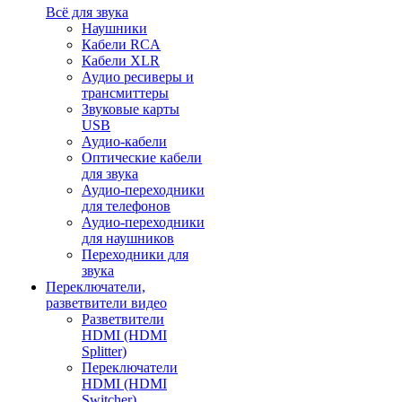
Всё для звука
Наушники
Кабели RCA
Кабели XLR
Аудио ресиверы и
трансмиттеры
Звуковые карты
USB
Аудио-кабели
Оптические кабели
для звука
Аудио-переходники
для телефонов
Аудио-переходники
для наушников
Переходники для
звука
Переключатели,
разветвители видео
Разветвители
HDMI (HDMI
Splitter)
Переключатели
HDMI (HDMI
Switcher)