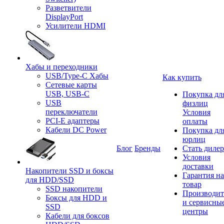
Разветвители
DisplayPort
Усилители HDMI
Хабы и переходники
USB/Type-C Хабы
Как купить
Сетевые карты
USB, USB-C
Покупка дл
USB
физлиц
переключатели
Условия
PCI-E адаптеры
оплаты
Кабели DC Power
Покупка дл
юрлиц
Блог
Бренды
Стать диле
Условия
доставки
Накопители SSD и боксы
Гарантия на
для HDD/SSD
товар
SSD накопители
Производит
Боксы для HDD и
и сервисны
SSD
центры
Кабели для боксов