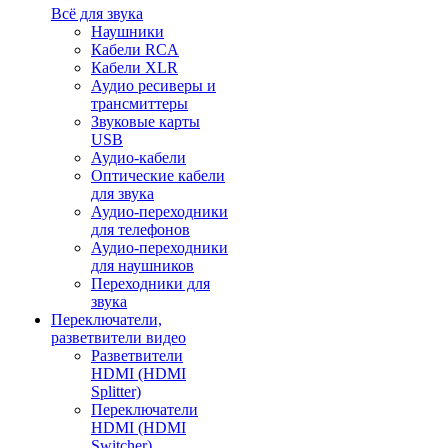
Всё для звука
Наушники
Кабели RCA
Кабели XLR
Аудио ресиверы и
трансмиттеры
Звуковые карты
USB
Аудио-кабели
Оптические кабели
для звука
Аудио-переходники
для телефонов
Аудио-переходники
для наушников
Переходники для
звука
Переключатели,
разветвители видео
Разветвители
HDMI (HDMI
Splitter)
Переключатели
HDMI (HDMI
Switcher)