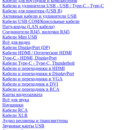
Кабели для ноутбуков и компьютеров
Кабели и удлинители USB - USB / Type-C - Type-C
Кабели для принтера (USB B)
Активные кабели и удлинители USB
Кабели USB COM/Консольные кабели
Патч-корды (LAN кабели)
Соединители RJ45, вилочки RJ45
Кабели Mini USB
Всё для видео
Кабели DisplayPort (DP)
Кабели HDMI / Оптические HDMI
Type-C - HDMI, DisplayPort
Кабели Type-C - Type-C, Thunderbolt
Кабели и переходники в HDMI
Кабели и переходники в DisplayPort
Кабели и переходники в VGA
Кабели и переходник в DVI
Кабели и переходник в RCA
Карты видеозахвата
Всё для звука
Наушники
Кабели RCA
Кабели XLR
Аудио ресиверы и трансмиттеры
Звуковые карты USB