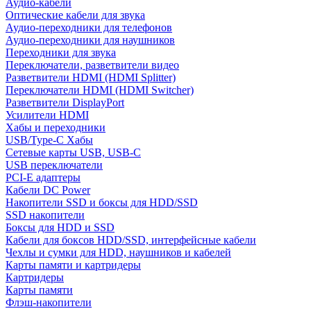
Аудио-кабели
Оптические кабели для звука
Аудио-переходники для телефонов
Аудио-переходники для наушников
Переходники для звука
Переключатели, разветвители видео
Разветвители HDMI (HDMI Splitter)
Переключатели HDMI (HDMI Switcher)
Разветвители DisplayPort
Усилители HDMI
Хабы и переходники
USB/Type-C Хабы
Сетевые карты USB, USB-C
USB переключатели
PCI-E адаптеры
Кабели DC Power
Накопители SSD и боксы для HDD/SSD
SSD накопители
Боксы для HDD и SSD
Кабели для боксов HDD/SSD, интерфейсные кабели
Чехлы и сумки для HDD, наушников и кабелей
Карты памяти и картридеры
Картридеры
Карты памяти
Флэш-накопители