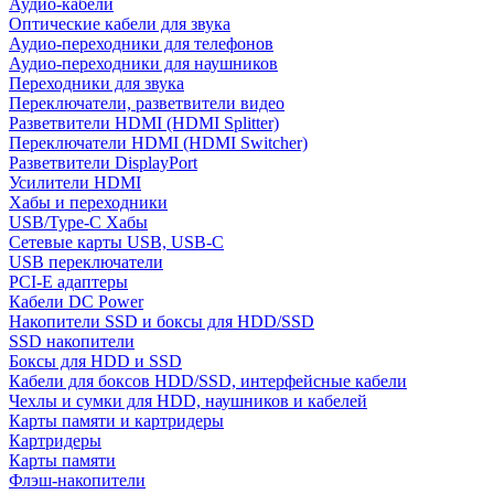
Аудио-кабели
Оптические кабели для звука
Аудио-переходники для телефонов
Аудио-переходники для наушников
Переходники для звука
Переключатели, разветвители видео
Разветвители HDMI (HDMI Splitter)
Переключатели HDMI (HDMI Switcher)
Разветвители DisplayPort
Усилители HDMI
Хабы и переходники
USB/Type-C Хабы
Сетевые карты USB, USB-C
USB переключатели
PCI-E адаптеры
Кабели DC Power
Накопители SSD и боксы для HDD/SSD
SSD накопители
Боксы для HDD и SSD
Кабели для боксов HDD/SSD, интерфейсные кабели
Чехлы и сумки для HDD, наушников и кабелей
Карты памяти и картридеры
Картридеры
Карты памяти
Флэш-накопители