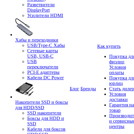
Разветвители
DisplayPort
Усилители HDMI
Хабы и переходники
USB/Type-C Хабы
Как купить
Сетевые карты
USB, USB-C
Покупка дл
USB
физлиц
переключатели
Условия
PCI-E адаптеры
оплаты
Кабели DC Power
Покупка дл
юрлиц
Блог
Бренды
Стать диле
Условия
доставки
Накопители SSD и боксы
Гарантия на
для HDD/SSD
товар
SSD накопители
Производит
Боксы для HDD и
и сервисны
SSD
центры
Кабели для боксов