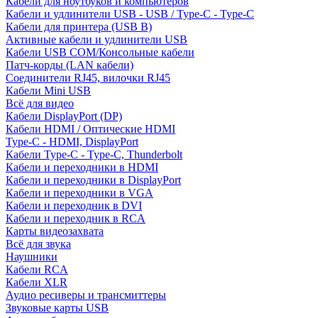
Кабели для ноутбуков и компьютеров
Кабели и удлинители USB - USB / Type-C - Type-C
Кабели для принтера (USB B)
Активные кабели и удлинители USB
Кабели USB COM/Консольные кабели
Патч-корды (LAN кабели)
Соединители RJ45, вилочки RJ45
Кабели Mini USB
Всё для видео
Кабели DisplayPort (DP)
Кабели HDMI / Оптические HDMI
Type-C - HDMI, DisplayPort
Кабели Type-C - Type-C, Thunderbolt
Кабели и переходники в HDMI
Кабели и переходники в DisplayPort
Кабели и переходники в VGA
Кабели и переходник в DVI
Кабели и переходник в RCA
Карты видеозахвата
Всё для звука
Наушники
Кабели RCA
Кабели XLR
Аудио ресиверы и трансмиттеры
Звуковые карты USB