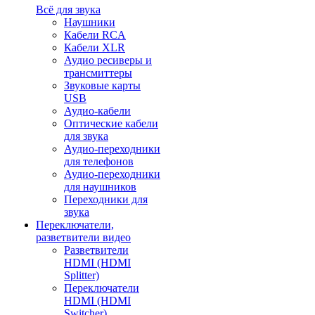
Всё для звука
Наушники
Кабели RCA
Кабели XLR
Аудио ресиверы и
трансмиттеры
Звуковые карты
USB
Аудио-кабели
Оптические кабели
для звука
Аудио-переходники
для телефонов
Аудио-переходники
для наушников
Переходники для
звука
Переключатели,
разветвители видео
Разветвители
HDMI (HDMI
Splitter)
Переключатели
HDMI (HDMI
Switcher)