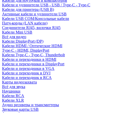
Кабели для ноутбуков и компьютеров
Кабели и удлинители USB - USB / Type-C - Type-C
Кабели для принтера (USB B)
Активные кабели и удлинители USB
Кабели USB COM/Консольные кабели
Патч-корды (LAN кабели)
Соединители RJ45, вилочки RJ45
Кабели Mini USB
Всё для видео
Кабели DisplayPort (DP)
Кабели HDMI / Оптические HDMI
Type-C - HDMI, DisplayPort
Кабели Type-C - Type-C, Thunderbolt
Кабели и переходники в HDMI
Кабели и переходники в DisplayPort
Кабели и переходники в VGA
Кабели и переходник в DVI
Кабели и переходник в RCA
Карты видеозахвата
Всё для звука
Наушники
Кабели RCA
Кабели XLR
Аудио ресиверы и трансмиттеры
Звуковые карты USB