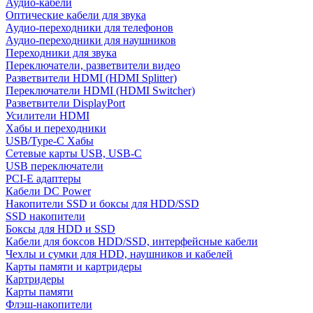
Аудио-кабели
Оптические кабели для звука
Аудио-переходники для телефонов
Аудио-переходники для наушников
Переходники для звука
Переключатели, разветвители видео
Разветвители HDMI (HDMI Splitter)
Переключатели HDMI (HDMI Switcher)
Разветвители DisplayPort
Усилители HDMI
Хабы и переходники
USB/Type-C Хабы
Сетевые карты USB, USB-C
USB переключатели
PCI-E адаптеры
Кабели DC Power
Накопители SSD и боксы для HDD/SSD
SSD накопители
Боксы для HDD и SSD
Кабели для боксов HDD/SSD, интерфейсные кабели
Чехлы и сумки для HDD, наушников и кабелей
Карты памяти и картридеры
Картридеры
Карты памяти
Флэш-накопители