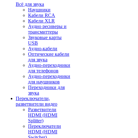
Всё для звука
Наушники
Кабели RCA
Кабели XLR
Аудио ресиверы и
трансмиттеры
Звуковые карты
USB
Аудио-кабели
Оптические кабели
для звука
Аудио-переходники
для телефонов
Аудио-переходники
для наушников
Переходники для
звука
Переключатели,
разветвители видео
Разветвители
HDMI (HDMI
Splitter)
Переключатели
HDMI (HDMI
Switcher)