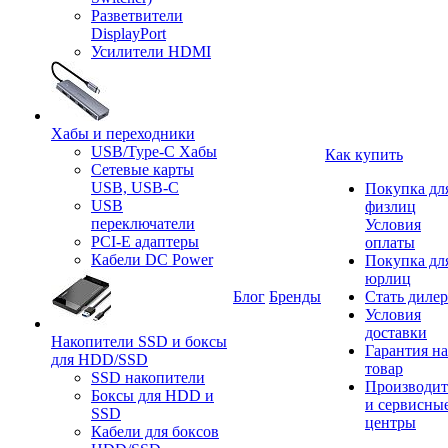
Разветвители
DisplayPort
Усилители HDMI
Хабы и переходники
USB/Type-C Хабы
Как купить
Сетевые карты
USB, USB-C
Покупка дл
USB
физлиц
переключатели
Условия
PCI-E адаптеры
оплаты
Кабели DC Power
Покупка дл
юрлиц
Блог
Бренды
Стать диле
Условия
доставки
Накопители SSD и боксы
Гарантия на
для HDD/SSD
товар
SSD накопители
Производит
Боксы для HDD и
и сервисны
SSD
центры
Кабели для боксов