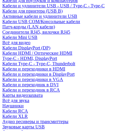
Кабели для ноутбуков и компьютеров
Кабели и удлинители USB - USB / Type-C - Type-C
Кабели для принтера (USB B)
Активные кабели и удлинители USB
Кабели USB COM/Консольные кабели
Патч-корды (LAN кабели)
Соединители RJ45, вилочки RJ45
Кабели Mini USB
Всё для видео
Кабели DisplayPort (DP)
Кабели HDMI / Оптические HDMI
Type-C - HDMI, DisplayPort
Кабели Type-C - Type-C, Thunderbolt
Кабели и переходники в HDMI
Кабели и переходники в DisplayPort
Кабели и переходники в VGA
Кабели и переходник в DVI
Кабели и переходник в RCA
Карты видеозахвата
Всё для звука
Наушники
Кабели RCA
Кабели XLR
Аудио ресиверы и трансмиттеры
Звуковые карты USB