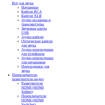
Всё для звука
Наушники
Кабели RCA
Кабели XLR
Аудио ресиверы и
трансмиттеры
Звуковые карты
USB
Аудио-кабели
Оптические кабели
для звука
Аудио-переходники
для телефонов
Аудио-переходники
для наушников
Переходники для
звука
Переключатели,
разветвители видео
Разветвители
HDMI (HDMI
Splitter)
Переключатели
HDMI (HDMI
Switcher)