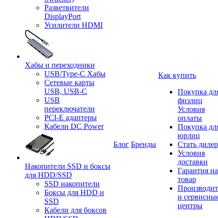
Разветвители
DisplayPort
Усилители HDMI
Хабы и переходники
USB/Type-C Хабы
Как купить
Сетевые карты
USB, USB-C
Покупка дл
USB
физлиц
переключатели
Условия
PCI-E адаптеры
оплаты
Кабели DC Power
Покупка дл
юрлиц
Блог
Бренды
Стать диле
Условия
доставки
Накопители SSD и боксы
Гарантия на
для HDD/SSD
товар
SSD накопители
Производит
Боксы для HDD и
и сервисны
SSD
центры
Кабели для боксов