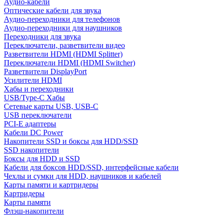
Аудио-кабели
Оптические кабели для звука
Аудио-переходники для телефонов
Аудио-переходники для наушников
Переходники для звука
Переключатели, разветвители видео
Разветвители HDMI (HDMI Splitter)
Переключатели HDMI (HDMI Switcher)
Разветвители DisplayPort
Усилители HDMI
Хабы и переходники
USB/Type-C Хабы
Сетевые карты USB, USB-C
USB переключатели
PCI-E адаптеры
Кабели DC Power
Накопители SSD и боксы для HDD/SSD
SSD накопители
Боксы для HDD и SSD
Кабели для боксов HDD/SSD, интерфейсные кабели
Чехлы и сумки для HDD, наушников и кабелей
Карты памяти и картридеры
Картридеры
Карты памяти
Флэш-накопители