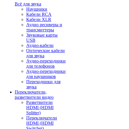
Всё для звука
Наушники
Кабели RCA
Кабели XLR
Аудио ресиверы и
трансмиттеры
Звуковые карты
USB
Аудио-кабели
Оптические кабели
для звука
Аудио-переходники
для телефонов
Аудио-переходники
для наушников
Переходники для
звука
Переключатели,
разветвители видео
Разветвители
HDMI (HDMI
Splitter)
Переключатели
HDMI (HDMI
Switcher)