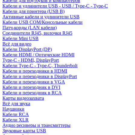
Кабели для ноутбуков и компьютеров
Кабели и удлинители USB - USB / Type-C - Type-C
Кабели для принтера (USB B)
Активные кабели и удлинители USB
Кабели USB COM/Консольные кабели
Патч-корды (LAN кабели)
Соединители RJ45, вилочки RJ45
Кабели Mini USB
Всё для видео
Кабели DisplayPort (DP)
Кабели HDMI / Оптические HDMI
Type-C - HDMI, DisplayPort
Кабели Type-C - Type-C, Thunderbolt
Кабели и переходники в HDMI
Кабели и переходники в DisplayPort
Кабели и переходники в VGA
Кабели и переходник в DVI
Кабели и переходник в RCA
Карты видеозахвата
Всё для звука
Наушники
Кабели RCA
Кабели XLR
Аудио ресиверы и трансмиттеры
Звуковые карты USB