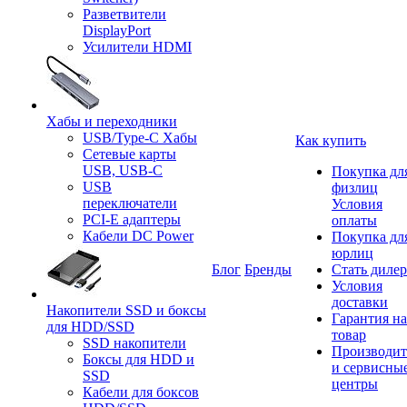
Разветвители
DisplayPort
Усилители HDMI
Хабы и переходники
USB/Type-C Хабы
Как купить
Сетевые карты
USB, USB-C
Покупка дл
USB
физлиц
переключатели
Условия
PCI-E адаптеры
оплаты
Кабели DC Power
Покупка дл
юрлиц
Блог
Бренды
Стать диле
Условия
доставки
Накопители SSD и боксы
Гарантия на
для HDD/SSD
товар
SSD накопители
Производит
Боксы для HDD и
и сервисны
SSD
центры
Кабели для боксов