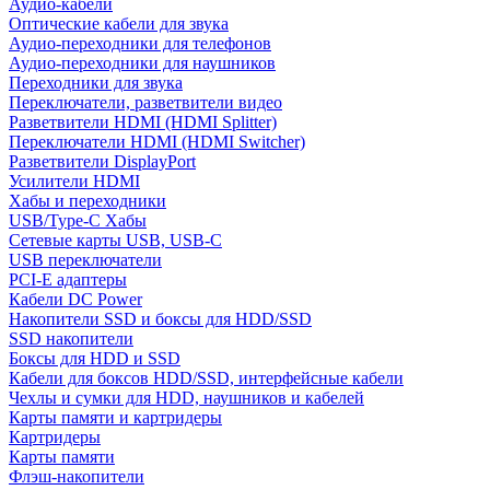
Аудио-кабели
Оптические кабели для звука
Аудио-переходники для телефонов
Аудио-переходники для наушников
Переходники для звука
Переключатели, разветвители видео
Разветвители HDMI (HDMI Splitter)
Переключатели HDMI (HDMI Switcher)
Разветвители DisplayPort
Усилители HDMI
Хабы и переходники
USB/Type-C Хабы
Сетевые карты USB, USB-C
USB переключатели
PCI-E адаптеры
Кабели DC Power
Накопители SSD и боксы для HDD/SSD
SSD накопители
Боксы для HDD и SSD
Кабели для боксов HDD/SSD, интерфейсные кабели
Чехлы и сумки для HDD, наушников и кабелей
Карты памяти и картридеры
Картридеры
Карты памяти
Флэш-накопители