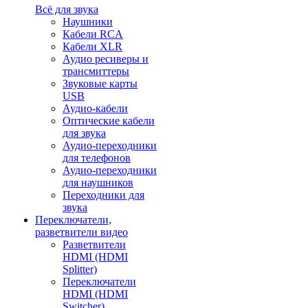
Всё для звука
Наушники
Кабели RCA
Кабели XLR
Аудио ресиверы и
трансмиттеры
Звуковые карты
USB
Аудио-кабели
Оптические кабели
для звука
Аудио-переходники
для телефонов
Аудио-переходники
для наушников
Переходники для
звука
Переключатели,
разветвители видео
Разветвители
HDMI (HDMI
Splitter)
Переключатели
HDMI (HDMI
Switcher)