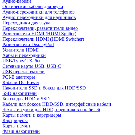
Аудио-кабели
Оптические кабели для звука
Аудио-переходники для телефонов
Аудио-переходники для наушников
Переходники для звука
Переключатели, разветвители видео
Разветвители HDMI (HDMI Splitter)
Переключатели HDMI (HDMI Switcher)
Разветвители DisplayPort
Усилители HDMI
Хабы и переходники
USB/Type-C Хабы
Сетевые карты USB, USB-C
USB переключатели
PCI-E адаптеры
Кабели DC Power
Накопители SSD и боксы для HDD/SSD
SSD накопители
Боксы для HDD и SSD
Кабели для боксов HDD/SSD, интерфейсные кабели
Чехлы и сумки для HDD, наушников и кабелей
Карты памяти и картридеры
Картридеры
Карты памяти
Флэш-накопители