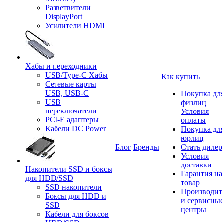
Разветвители
DisplayPort
Усилители HDMI
Хабы и переходники
USB/Type-C Хабы
Как купить
Сетевые карты
USB, USB-C
Покупка дл
USB
физлиц
переключатели
Условия
PCI-E адаптеры
оплаты
Кабели DC Power
Покупка дл
юрлиц
Блог
Бренды
Стать диле
Условия
доставки
Накопители SSD и боксы
Гарантия на
для HDD/SSD
товар
SSD накопители
Производит
Боксы для HDD и
и сервисны
SSD
центры
Кабели для боксов