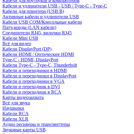
Кабели для ноутбуков и компьютеров
Кабели и удлинители USB - USB / Type-C - Type-C
Кабели для принтера (USB B)
Активные кабели и удлинители USB
Кабели USB COM/Консольные кабели
Патч-корды (LAN кабели)
Соединители RJ45, вилочки RJ45
Кабели Mini USB
Всё для видео
Кабели DisplayPort (DP)
Кабели HDMI / Оптические HDMI
Type-C - HDMI, DisplayPort
Кабели Type-C - Type-C, Thunderbolt
Кабели и переходники в HDMI
Кабели и переходники в DisplayPort
Кабели и переходники в VGA
Кабели и переходник в DVI
Кабели и переходник в RCA
Карты видеозахвата
Всё для звука
Наушники
Кабели RCA
Кабели XLR
Аудио ресиверы и трансмиттеры
Звуковые карты USB