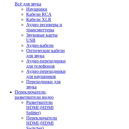
Всё для звука
Наушники
Кабели RCA
Кабели XLR
Аудио ресиверы и
трансмиттеры
Звуковые карты
USB
Аудио-кабели
Оптические кабели
для звука
Аудио-переходники
для телефонов
Аудио-переходники
для наушников
Переходники для
звука
Переключатели,
разветвители видео
Разветвители
HDMI (HDMI
Splitter)
Переключатели
HDMI (HDMI
Switcher)