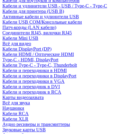
Кабели для ноутбуков и компьютеров
Кабели и удлинители USB - USB / Type-C - Type-C
Кабели для принтера (USB B)
Активные кабели и удлинители USB
Кабели USB COM/Консольные кабели
Патч-корды (LAN кабели)
Соединители RJ45, вилочки RJ45
Кабели Mini USB
Всё для видео
Кабели DisplayPort (DP)
Кабели HDMI / Оптические HDMI
Type-C - HDMI, DisplayPort
Кабели Type-C - Type-C, Thunderbolt
Кабели и переходники в HDMI
Кабели и переходники в DisplayPort
Кабели и переходники в VGA
Кабели и переходник в DVI
Кабели и переходник в RCA
Карты видеозахвата
Всё для звука
Наушники
Кабели RCA
Кабели XLR
Аудио ресиверы и трансмиттеры
Звуковые карты USB