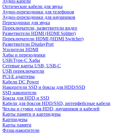
Аудио-кабели
Оптические кабели для звука
Аудио-переходники для телефонов
Аудио-переходники для наушников
Переходники для звука
Переключатели, разветвители видео
Разветвители HDMI (HDMI Splitter)
Переключатели HDMI (HDMI Switcher)
Разветвители DisplayPort
Усилители HDMI
Хабы и переходники
USB/Type-C Хабы
Сетевые карты USB, USB-C
USB переключатели
PCI-E адаптеры
Кабели DC Power
Накопители SSD и боксы для HDD/SSD
SSD накопители
Боксы для HDD и SSD
Кабели для боксов HDD/SSD, интерфейсные кабели
Чехлы и сумки для HDD, наушников и кабелей
Карты памяти и картридеры
Картридеры
Карты памяти
Флэш-накопители