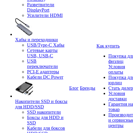
Разветвители
DisplayPort
Усилители HDMI
Хабы и переходники
USB/Type-C Хабы
Как купить
Сетевые карты
USB, USB-C
Покупка дл
USB
физлиц
переключатели
Условия
PCI-E адаптеры
оплаты
Кабели DC Power
Покупка дл
юрлиц
Блог
Бренды
Стать диле
Условия
доставки
Накопители SSD и боксы
Гарантия на
для HDD/SSD
товар
SSD накопители
Производит
Боксы для HDD и
и сервисны
SSD
центры
Кабели для боксов