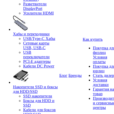
Разветвители
DisplayPort
Усилители HDMI
Хабы и переходники
USB/Type-C Хабы
Как купить
Сетевые карты
USB, USB-C
Покупка дл
USB
физлиц
переключатели
Условия
PCI-E адаптеры
оплаты
Кабели DC Power
Покупка дл
юрлиц
Блог
Бренды
Стать диле
Условия
доставки
Накопители SSD и боксы
Гарантия на
для HDD/SSD
товар
SSD накопители
Производит
Боксы для HDD и
и сервисны
SSD
центры
Кабели для боксов