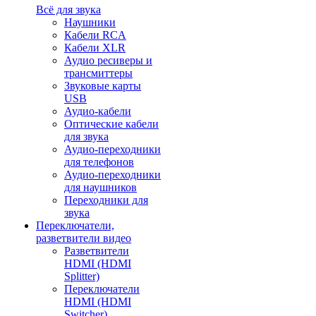
Всё для звука
Наушники
Кабели RCA
Кабели XLR
Аудио ресиверы и
трансмиттеры
Звуковые карты
USB
Аудио-кабели
Оптические кабели
для звука
Аудио-переходники
для телефонов
Аудио-переходники
для наушников
Переходники для
звука
Переключатели,
разветвители видео
Разветвители
HDMI (HDMI
Splitter)
Переключатели
HDMI (HDMI
Switcher)