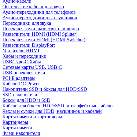
Аудио-кабели
Оптические кабели для звука
Аудио-переходники для телефонов
Аудио-переходники для наушников
Переходники для звука
Переключатели, разветвители видео
Разветвители HDMI (HDMI Splitter)
Переключатели HDMI (HDMI Switcher)
Разветвители DisplayPort
Усилители HDMI
Хабы и переходники
USB/Type-C Хабы
Сетевые карты USB, USB-C
USB переключатели
PCI-E адаптеры
Кабели DC Power
Накопители SSD и боксы для HDD/SSD
SSD накопители
Боксы для HDD и SSD
Кабели для боксов HDD/SSD, интерфейсные кабели
Чехлы и сумки для HDD, наушников и кабелей
Карты памяти и картридеры
Картридеры
Карты памяти
Флэш-накопители