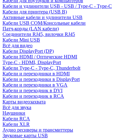
Кабели для ноутбуков и компьютеров
Кабели и удлинители USB - USB / Type-C - Type-C
Кабели для принтера (USB B)
Активные кабели и удлинители USB
Кабели USB COM/Консольные кабели
Патч-корды (LAN кабели)
Соединители RJ45, вилочки RJ45
Кабели Mini USB
Всё для видео
Кабели DisplayPort (DP)
Кабели HDMI / Оптические HDMI
Type-C - HDMI, DisplayPort
Кабели Type-C - Type-C, Thunderbolt
Кабели и переходники в HDMI
Кабели и переходники в DisplayPort
Кабели и переходники в VGA
Кабели и переходник в DVI
Кабели и переходник в RCA
Карты видеозахвата
Всё для звука
Наушники
Кабели RCA
Кабели XLR
Аудио ресиверы и трансмиттеры
Звуковые карты USB