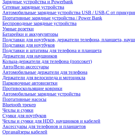
Зарядные устройства и Powerbank
Сетевые зарядные устройства
Автомобильные зарядные устройства USB / USB-C от прикури
Портативные зарядные устройства / Power Bank
Беспроводные зарядные устройства
Умные розетки
Батарейки и аккумуляторы
Подставки для ноутбуков, держатели телефона, планшета, нау
Подставки для ноутбуков
Подставки и штативы для телефона и планшета
Держатели для наушников
Кольца-держатели для телефона (попсокет)
Авто/Вело аксессуары
Автомобильные держатели для телефона
Держатели для велосипеда и мотоцикла
Парковочные автовизитки
Противоскользящие коврики
Автомобильные зарядные устройства
Портативные насосы
Bluetooth трекер
Чехлы и сумки
Сумки для ноутбуков
Чехлы и сумки для HDD, наушников и кабелей
Аксессуары для телефонов и планшетов
Органайзеры кабелей