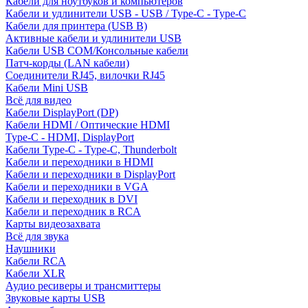
Кабели для ноутбуков и компьютеров
Кабели и удлинители USB - USB / Type-C - Type-C
Кабели для принтера (USB B)
Активные кабели и удлинители USB
Кабели USB COM/Консольные кабели
Патч-корды (LAN кабели)
Соединители RJ45, вилочки RJ45
Кабели Mini USB
Всё для видео
Кабели DisplayPort (DP)
Кабели HDMI / Оптические HDMI
Type-C - HDMI, DisplayPort
Кабели Type-C - Type-C, Thunderbolt
Кабели и переходники в HDMI
Кабели и переходники в DisplayPort
Кабели и переходники в VGA
Кабели и переходник в DVI
Кабели и переходник в RCA
Карты видеозахвата
Всё для звука
Наушники
Кабели RCA
Кабели XLR
Аудио ресиверы и трансмиттеры
Звуковые карты USB