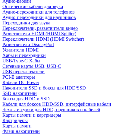
Аудио-кабели
Оптические кабели для звука
Аудио-переходники для телефонов
Аудио-переходники для наушников
Переходники для звука
Переключатели, разветвители видео
Разветвители HDMI (HDMI Splitter)
Переключатели HDMI (HDMI Switcher)
Разветвители DisplayPort
Усилители HDMI
Хабы и переходники
USB/Type-C Хабы
Сетевые карты USB, USB-C
USB переключатели
PCI-E адаптеры
Кабели DC Power
Накопители SSD и боксы для HDD/SSD
SSD накопители
Боксы для HDD и SSD
Кабели для боксов HDD/SSD, интерфейсные кабели
Чехлы и сумки для HDD, наушников и кабелей
Карты памяти и картридеры
Картридеры
Карты памяти
Флэш-накопители