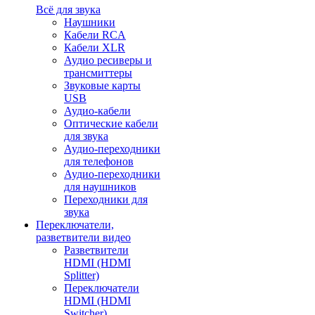
Всё для звука
Наушники
Кабели RCA
Кабели XLR
Аудио ресиверы и
трансмиттеры
Звуковые карты
USB
Аудио-кабели
Оптические кабели
для звука
Аудио-переходники
для телефонов
Аудио-переходники
для наушников
Переходники для
звука
Переключатели,
разветвители видео
Разветвители
HDMI (HDMI
Splitter)
Переключатели
HDMI (HDMI
Switcher)