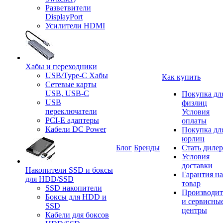
Разветвители
DisplayPort
Усилители HDMI
Хабы и переходники
USB/Type-C Хабы
Как купить
Сетевые карты
USB, USB-C
Покупка дл
USB
физлиц
переключатели
Условия
PCI-E адаптеры
оплаты
Кабели DC Power
Покупка дл
юрлиц
Блог
Бренды
Стать диле
Условия
доставки
Накопители SSD и боксы
Гарантия на
для HDD/SSD
товар
SSD накопители
Производит
Боксы для HDD и
и сервисны
SSD
центры
Кабели для боксов