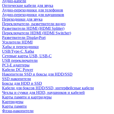
Аудио-кабели
Оптические кабели для звука
Аудио-переходники для телефонов
Аудио-переходники для наушников
Переходники для звука
Переключатели, разветвители видео
Разветвители HDMI (HDMI Splitter)
Переключатели HDMI (HDMI Switcher)
Разветвители DisplayPort
Усилители HDMI
Хабы и переходники
USB/Type-C Хабы
Сетевые карты USB, USB-C
USB переключатели
PCI-E адаптеры
Кабели DC Power
Накопители SSD и боксы для HDD/SSD
SSD накопители
Боксы для HDD и SSD
Кабели для боксов HDD/SSD, интерфейсные кабели
Чехлы и сумки для HDD, наушников и кабелей
Карты памяти и картридеры
Картридеры
Карты памяти
Флэш-накопители