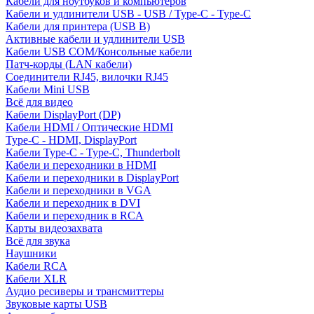
Кабели для ноутбуков и компьютеров
Кабели и удлинители USB - USB / Type-C - Type-C
Кабели для принтера (USB B)
Активные кабели и удлинители USB
Кабели USB COM/Консольные кабели
Патч-корды (LAN кабели)
Соединители RJ45, вилочки RJ45
Кабели Mini USB
Всё для видео
Кабели DisplayPort (DP)
Кабели HDMI / Оптические HDMI
Type-C - HDMI, DisplayPort
Кабели Type-C - Type-C, Thunderbolt
Кабели и переходники в HDMI
Кабели и переходники в DisplayPort
Кабели и переходники в VGA
Кабели и переходник в DVI
Кабели и переходник в RCA
Карты видеозахвата
Всё для звука
Наушники
Кабели RCA
Кабели XLR
Аудио ресиверы и трансмиттеры
Звуковые карты USB