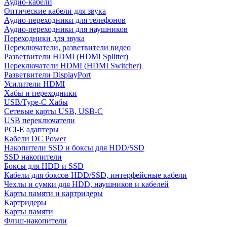
Аудио-кабели
Оптические кабели для звука
Аудио-переходники для телефонов
Аудио-переходники для наушников
Переходники для звука
Переключатели, разветвители видео
Разветвители HDMI (HDMI Splitter)
Переключатели HDMI (HDMI Switcher)
Разветвители DisplayPort
Усилители HDMI
Хабы и переходники
USB/Type-C Хабы
Сетевые карты USB, USB-C
USB переключатели
PCI-E адаптеры
Кабели DC Power
Накопители SSD и боксы для HDD/SSD
SSD накопители
Боксы для HDD и SSD
Кабели для боксов HDD/SSD, интерфейсные кабели
Чехлы и сумки для HDD, наушников и кабелей
Карты памяти и картридеры
Картридеры
Карты памяти
Флэш-накопители