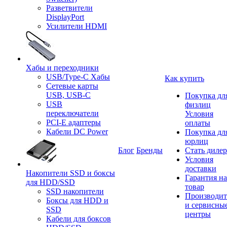
Разветвители
DisplayPort
Усилители HDMI
Хабы и переходники
USB/Type-C Хабы
Как купить
Сетевые карты
USB, USB-C
Покупка дл
USB
физлиц
переключатели
Условия
PCI-E адаптеры
оплаты
Кабели DC Power
Покупка дл
юрлиц
Блог
Бренды
Стать диле
Условия
доставки
Накопители SSD и боксы
Гарантия на
для HDD/SSD
товар
SSD накопители
Производит
Боксы для HDD и
и сервисны
SSD
центры
Кабели для боксов