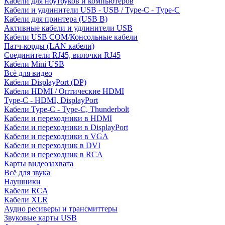
Кабели для ноутбуков и компьютеров
Кабели и удлинители USB - USB / Type-C - Type-C
Кабели для принтера (USB B)
Активные кабели и удлинители USB
Кабели USB COM/Консольные кабели
Патч-корды (LAN кабели)
Соединители RJ45, вилочки RJ45
Кабели Mini USB
Всё для видео
Кабели DisplayPort (DP)
Кабели HDMI / Оптические HDMI
Type-C - HDMI, DisplayPort
Кабели Type-C - Type-C, Thunderbolt
Кабели и переходники в HDMI
Кабели и переходники в DisplayPort
Кабели и переходники в VGA
Кабели и переходник в DVI
Кабели и переходник в RCA
Карты видеозахвата
Всё для звука
Наушники
Кабели RCA
Кабели XLR
Аудио ресиверы и трансмиттеры
Звуковые карты USB