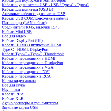
Кабели для ноутбуков и компьютеров
Кабели и удлинители USB - USB / Type-C - Type-C
Кабели для принтера (USB B)
Активные кабели и удлинители USB
Кабели USB COM/Консольные кабели
Патч-корды (LAN кабели)
Соединители RJ45, вилочки RJ45
Кабели Mini USB
Всё для видео
Кабели DisplayPort (DP)
Кабели HDMI / Оптические HDMI
Type-C - HDMI, DisplayPort
Кабели Type-C - Type-C, Thunderbolt
Кабели и переходники в HDMI
Кабели и переходники в DisplayPort
Кабели и переходники в VGA
Кабели и переходник в DVI
Кабели и переходник в RCA
Карты видеозахвата
Всё для звука
Наушники
Кабели RCA
Кабели XLR
Аудио ресиверы и трансмиттеры
Звуковые карты USB