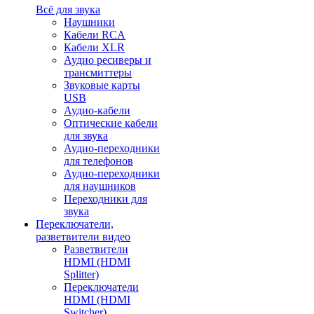
Всё для звука
Наушники
Кабели RCA
Кабели XLR
Аудио ресиверы и
трансмиттеры
Звуковые карты
USB
Аудио-кабели
Оптические кабели
для звука
Аудио-переходники
для телефонов
Аудио-переходники
для наушников
Переходники для
звука
Переключатели,
разветвители видео
Разветвители
HDMI (HDMI
Splitter)
Переключатели
HDMI (HDMI
Switcher)