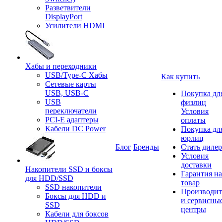
Разветвители
DisplayPort
Усилители HDMI
Хабы и переходники
USB/Type-C Хабы
Как купить
Сетевые карты
USB, USB-C
Покупка дл
USB
физлиц
переключатели
Условия
PCI-E адаптеры
оплаты
Кабели DC Power
Покупка дл
юрлиц
Блог
Бренды
Стать диле
Условия
доставки
Накопители SSD и боксы
Гарантия на
для HDD/SSD
товар
SSD накопители
Производит
Боксы для HDD и
и сервисны
SSD
центры
Кабели для боксов