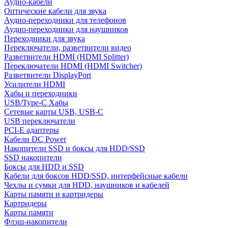
Аудио-кабели
Оптические кабели для звука
Аудио-переходники для телефонов
Аудио-переходники для наушников
Переходники для звука
Переключатели, разветвители видео
Разветвители HDMI (HDMI Splitter)
Переключатели HDMI (HDMI Switcher)
Разветвители DisplayPort
Усилители HDMI
Хабы и переходники
USB/Type-C Хабы
Сетевые карты USB, USB-C
USB переключатели
PCI-E адаптеры
Кабели DC Power
Накопители SSD и боксы для HDD/SSD
SSD накопители
Боксы для HDD и SSD
Кабели для боксов HDD/SSD, интерфейсные кабели
Чехлы и сумки для HDD, наушников и кабелей
Карты памяти и картридеры
Картридеры
Карты памяти
Флэш-накопители