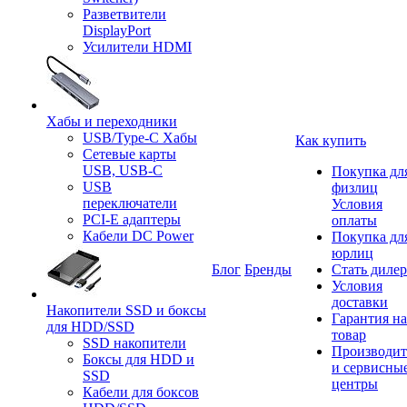
Разветвители
DisplayPort
Усилители HDMI
Хабы и переходники
USB/Type-C Хабы
Как купить
Сетевые карты
USB, USB-C
Покупка дл
USB
физлиц
переключатели
Условия
PCI-E адаптеры
оплаты
Кабели DC Power
Покупка дл
юрлиц
Блог
Бренды
Стать диле
Условия
доставки
Накопители SSD и боксы
Гарантия на
для HDD/SSD
товар
SSD накопители
Производит
Боксы для HDD и
и сервисны
SSD
центры
Кабели для боксов