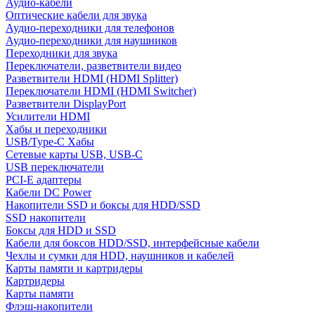
Аудио-кабели
Оптические кабели для звука
Аудио-переходники для телефонов
Аудио-переходники для наушников
Переходники для звука
Переключатели, разветвители видео
Разветвители HDMI (HDMI Splitter)
Переключатели HDMI (HDMI Switcher)
Разветвители DisplayPort
Усилители HDMI
Хабы и переходники
USB/Type-C Хабы
Сетевые карты USB, USB-C
USB переключатели
PCI-E адаптеры
Кабели DC Power
Накопители SSD и боксы для HDD/SSD
SSD накопители
Боксы для HDD и SSD
Кабели для боксов HDD/SSD, интерфейсные кабели
Чехлы и сумки для HDD, наушников и кабелей
Карты памяти и картридеры
Картридеры
Карты памяти
Флэш-накопители