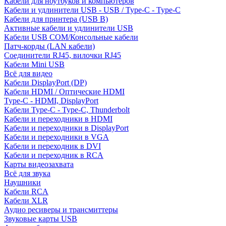
Кабели для ноутбуков и компьютеров
Кабели и удлинители USB - USB / Type-C - Type-C
Кабели для принтера (USB B)
Активные кабели и удлинители USB
Кабели USB COM/Консольные кабели
Патч-корды (LAN кабели)
Соединители RJ45, вилочки RJ45
Кабели Mini USB
Всё для видео
Кабели DisplayPort (DP)
Кабели HDMI / Оптические HDMI
Type-C - HDMI, DisplayPort
Кабели Type-C - Type-C, Thunderbolt
Кабели и переходники в HDMI
Кабели и переходники в DisplayPort
Кабели и переходники в VGA
Кабели и переходник в DVI
Кабели и переходник в RCA
Карты видеозахвата
Всё для звука
Наушники
Кабели RCA
Кабели XLR
Аудио ресиверы и трансмиттеры
Звуковые карты USB