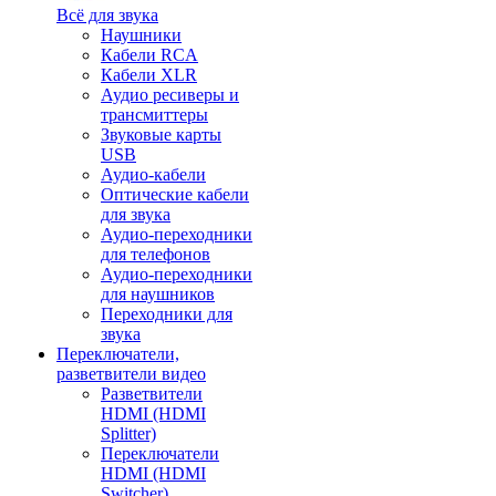
Всё для звука
Наушники
Кабели RCA
Кабели XLR
Аудио ресиверы и
трансмиттеры
Звуковые карты
USB
Аудио-кабели
Оптические кабели
для звука
Аудио-переходники
для телефонов
Аудио-переходники
для наушников
Переходники для
звука
Переключатели,
разветвители видео
Разветвители
HDMI (HDMI
Splitter)
Переключатели
HDMI (HDMI
Switcher)