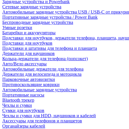
Зарядные устройства и Powerbank
Сетевые зарядные устройства
Автомобильные зарядные устройства USB / USB-C от прикури
Портативные зарядные устройства / Power Bank
Беспроводные зарядные устройства
Умные розетки
Батарейки и аккумуляторы
Подставки для ноутбуков, держатели телефона, планшета, нау
Подставки для ноутбуков
Подставки и штативы для телефона и планшета
Держатели для наушников
Кольца-держатели для телефона (попсокет)
Авто/Вело аксессуары
Автомобильные держатели для телефона
Держатели для велосипеда и мотоцикла
Парковочные автовизитки
Противоскользящие коврики
Автомобильные зарядные устройства
Портативные насосы
Bluetooth трекер
Чехлы и сумки
Сумки для ноутбуков
Чехлы и сумки для HDD, наушников и кабелей
Аксессуары для телефонов и планшетов
Органайзеры кабелей