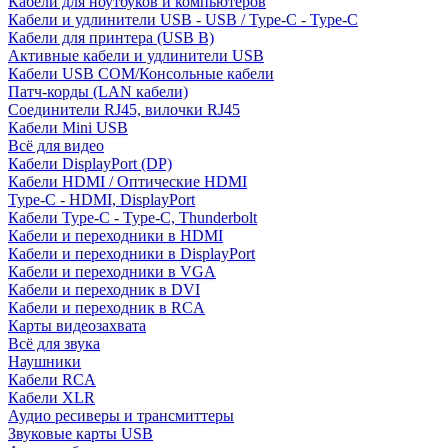
Кабели для ноутбуков и компьютеров
Кабели и удлинители USB - USB / Type-C - Type-C
Кабели для принтера (USB B)
Активные кабели и удлинители USB
Кабели USB COM/Консольные кабели
Патч-корды (LAN кабели)
Соединители RJ45, вилочки RJ45
Кабели Mini USB
Всё для видео
Кабели DisplayPort (DP)
Кабели HDMI / Оптические HDMI
Type-C - HDMI, DisplayPort
Кабели Type-C - Type-C, Thunderbolt
Кабели и переходники в HDMI
Кабели и переходники в DisplayPort
Кабели и переходники в VGA
Кабели и переходник в DVI
Кабели и переходник в RCA
Карты видеозахвата
Всё для звука
Наушники
Кабели RCA
Кабели XLR
Аудио ресиверы и трансмиттеры
Звуковые карты USB