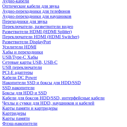
Аудио-кабели
Оптические кабели для звука
Аудио-переходники для телефонов
Аудио-переходники для наушников
Переходники для звука
Переключатели, разветвители видео
Разветвители HDMI (HDMI Splitter)
Переключатели HDMI (HDMI Switcher)
Разветвители DisplayPort
Усилители HDMI
Хабы и переходники
USB/Type-C Хабы
Сетевые карты USB, USB-C
USB переключатели
PCI-E адаптеры
Кабели DC Power
Накопители SSD и боксы для HDD/SSD
SSD накопители
Боксы для HDD и SSD
Кабели для боксов HDD/SSD, интерфейсные кабели
Чехлы и сумки для HDD, наушников и кабелей
Карты памяти и картридеры
Картридеры
Карты памяти
Флэш-накопители