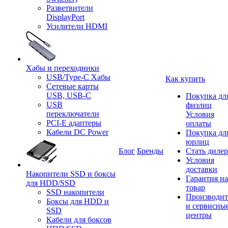
Разветвители
DisplayPort
Усилители HDMI
Хабы и переходники
USB/Type-C Хабы
Как купить
Сетевые карты
USB, USB-C
Покупка дл
USB
физлиц
переключатели
Условия
PCI-E адаптеры
оплаты
Кабели DC Power
Покупка дл
юрлиц
Блог
Бренды
Стать диле
Условия
доставки
Накопители SSD и боксы
Гарантия на
для HDD/SSD
товар
SSD накопители
Производит
Боксы для HDD и
и сервисны
SSD
центры
Кабели для боксов