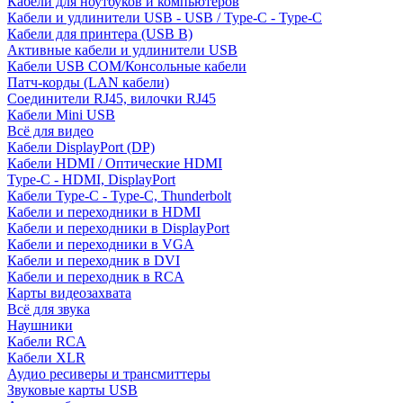
Кабели для ноутбуков и компьютеров
Кабели и удлинители USB - USB / Type-C - Type-C
Кабели для принтера (USB B)
Активные кабели и удлинители USB
Кабели USB COM/Консольные кабели
Патч-корды (LAN кабели)
Соединители RJ45, вилочки RJ45
Кабели Mini USB
Всё для видео
Кабели DisplayPort (DP)
Кабели HDMI / Оптические HDMI
Type-C - HDMI, DisplayPort
Кабели Type-C - Type-C, Thunderbolt
Кабели и переходники в HDMI
Кабели и переходники в DisplayPort
Кабели и переходники в VGA
Кабели и переходник в DVI
Кабели и переходник в RCA
Карты видеозахвата
Всё для звука
Наушники
Кабели RCA
Кабели XLR
Аудио ресиверы и трансмиттеры
Звуковые карты USB