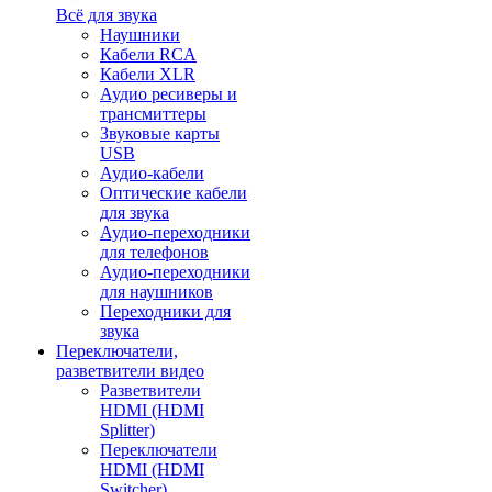
Всё для звука
Наушники
Кабели RCA
Кабели XLR
Аудио ресиверы и
трансмиттеры
Звуковые карты
USB
Аудио-кабели
Оптические кабели
для звука
Аудио-переходники
для телефонов
Аудио-переходники
для наушников
Переходники для
звука
Переключатели,
разветвители видео
Разветвители
HDMI (HDMI
Splitter)
Переключатели
HDMI (HDMI
Switcher)