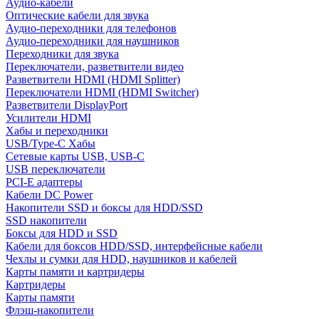
Аудио-кабели
Оптические кабели для звука
Аудио-переходники для телефонов
Аудио-переходники для наушников
Переходники для звука
Переключатели, разветвители видео
Разветвители HDMI (HDMI Splitter)
Переключатели HDMI (HDMI Switcher)
Разветвители DisplayPort
Усилители HDMI
Хабы и переходники
USB/Type-C Хабы
Сетевые карты USB, USB-C
USB переключатели
PCI-E адаптеры
Кабели DC Power
Накопители SSD и боксы для HDD/SSD
SSD накопители
Боксы для HDD и SSD
Кабели для боксов HDD/SSD, интерфейсные кабели
Чехлы и сумки для HDD, наушников и кабелей
Карты памяти и картридеры
Картридеры
Карты памяти
Флэш-накопители