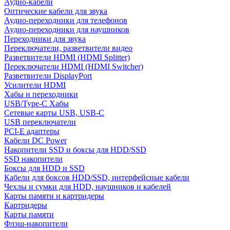
Аудио-кабели
Оптические кабели для звука
Аудио-переходники для телефонов
Аудио-переходники для наушников
Переходники для звука
Переключатели, разветвители видео
Разветвители HDMI (HDMI Splitter)
Переключатели HDMI (HDMI Switcher)
Разветвители DisplayPort
Усилители HDMI
Хабы и переходники
USB/Type-C Хабы
Сетевые карты USB, USB-C
USB переключатели
PCI-E адаптеры
Кабели DC Power
Накопители SSD и боксы для HDD/SSD
SSD накопители
Боксы для HDD и SSD
Кабели для боксов HDD/SSD, интерфейсные кабели
Чехлы и сумки для HDD, наушников и кабелей
Карты памяти и картридеры
Картридеры
Карты памяти
Флэш-накопители