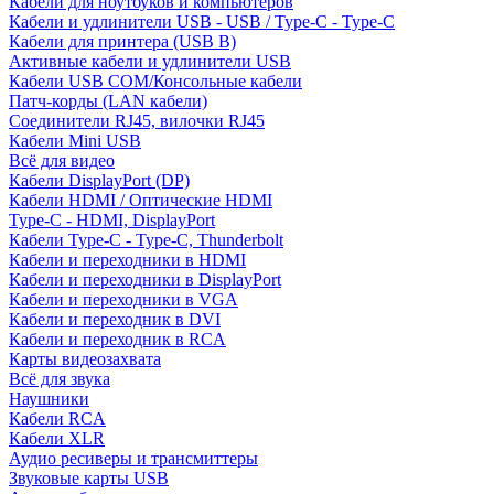
Кабели для ноутбуков и компьютеров
Кабели и удлинители USB - USB / Type-C - Type-C
Кабели для принтера (USB B)
Активные кабели и удлинители USB
Кабели USB COM/Консольные кабели
Патч-корды (LAN кабели)
Соединители RJ45, вилочки RJ45
Кабели Mini USB
Всё для видео
Кабели DisplayPort (DP)
Кабели HDMI / Оптические HDMI
Type-C - HDMI, DisplayPort
Кабели Type-C - Type-C, Thunderbolt
Кабели и переходники в HDMI
Кабели и переходники в DisplayPort
Кабели и переходники в VGA
Кабели и переходник в DVI
Кабели и переходник в RCA
Карты видеозахвата
Всё для звука
Наушники
Кабели RCA
Кабели XLR
Аудио ресиверы и трансмиттеры
Звуковые карты USB