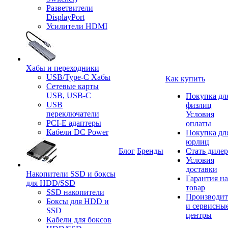
Разветвители
DisplayPort
Усилители HDMI
Хабы и переходники
USB/Type-C Хабы
Как купить
Сетевые карты
USB, USB-C
Покупка дл
USB
физлиц
переключатели
Условия
PCI-E адаптеры
оплаты
Кабели DC Power
Покупка дл
юрлиц
Блог
Бренды
Стать диле
Условия
доставки
Накопители SSD и боксы
Гарантия на
для HDD/SSD
товар
SSD накопители
Производит
Боксы для HDD и
и сервисны
SSD
центры
Кабели для боксов