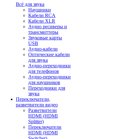
Всё для звука
Наушники
Кабели RCA
Кабели XLR
Аудио ресиверы и
трансмиттеры
Звуковые карты
USB
Аудио-кабели
Оптические кабели
для звука
Аудио-переходники
для телефонов
Аудио-переходники
для наушников
Переходники для
звука
Переключатели,
разветвители видео
Разветвители
HDMI (HDMI
Splitter)
Переключатели
HDMI (HDMI
Switcher)