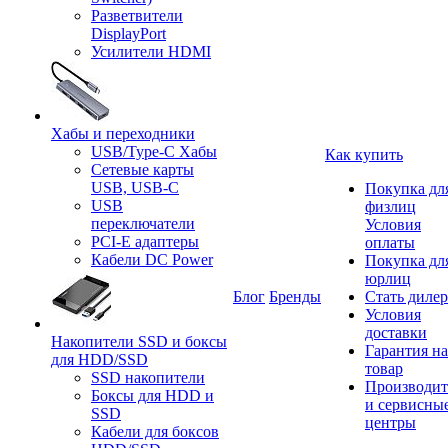
Разветвители
DisplayPort
Усилители HDMI
Хабы и переходники
USB/Type-C Хабы
Как купить
Сетевые карты
USB, USB-C
Покупка дл
USB
физлиц
переключатели
Условия
PCI-E адаптеры
оплаты
Кабели DC Power
Покупка дл
юрлиц
Блог
Бренды
Стать диле
Условия
доставки
Накопители SSD и боксы
Гарантия на
для HDD/SSD
товар
SSD накопители
Производит
Боксы для HDD и
и сервисны
SSD
центры
Кабели для боксов