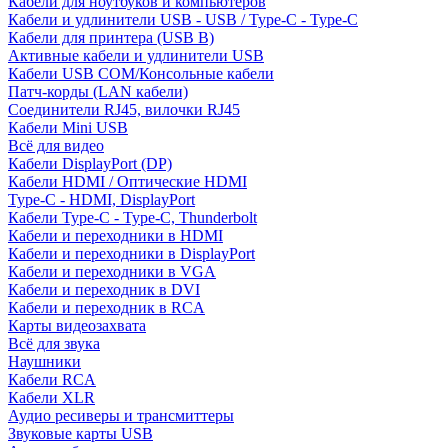
Кабели для ноутбуков и компьютеров
Кабели и удлинители USB - USB / Type-C - Type-C
Кабели для принтера (USB B)
Активные кабели и удлинители USB
Кабели USB COM/Консольные кабели
Патч-корды (LAN кабели)
Соединители RJ45, вилочки RJ45
Кабели Mini USB
Всё для видео
Кабели DisplayPort (DP)
Кабели HDMI / Оптические HDMI
Type-C - HDMI, DisplayPort
Кабели Type-C - Type-C, Thunderbolt
Кабели и переходники в HDMI
Кабели и переходники в DisplayPort
Кабели и переходники в VGA
Кабели и переходник в DVI
Кабели и переходник в RCA
Карты видеозахвата
Всё для звука
Наушники
Кабели RCA
Кабели XLR
Аудио ресиверы и трансмиттеры
Звуковые карты USB