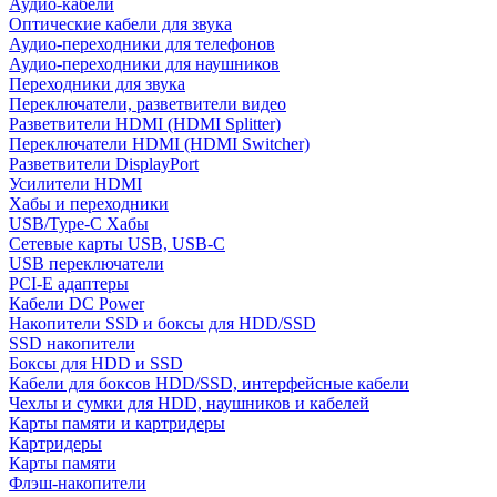
Аудио-кабели
Оптические кабели для звука
Аудио-переходники для телефонов
Аудио-переходники для наушников
Переходники для звука
Переключатели, разветвители видео
Разветвители HDMI (HDMI Splitter)
Переключатели HDMI (HDMI Switcher)
Разветвители DisplayPort
Усилители HDMI
Хабы и переходники
USB/Type-C Хабы
Сетевые карты USB, USB-C
USB переключатели
PCI-E адаптеры
Кабели DC Power
Накопители SSD и боксы для HDD/SSD
SSD накопители
Боксы для HDD и SSD
Кабели для боксов HDD/SSD, интерфейсные кабели
Чехлы и сумки для HDD, наушников и кабелей
Карты памяти и картридеры
Картридеры
Карты памяти
Флэш-накопители