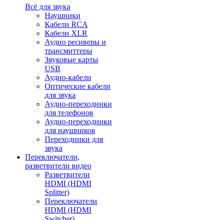
Всё для звука
Наушники
Кабели RCA
Кабели XLR
Аудио ресиверы и
трансмиттеры
Звуковые карты
USB
Аудио-кабели
Оптические кабели
для звука
Аудио-переходники
для телефонов
Аудио-переходники
для наушников
Переходники для
звука
Переключатели,
разветвители видео
Разветвители
HDMI (HDMI
Splitter)
Переключатели
HDMI (HDMI
Switcher)