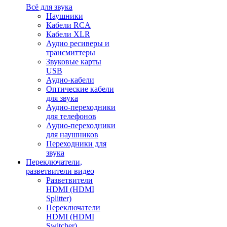
Всё для звука
Наушники
Кабели RCA
Кабели XLR
Аудио ресиверы и
трансмиттеры
Звуковые карты
USB
Аудио-кабели
Оптические кабели
для звука
Аудио-переходники
для телефонов
Аудио-переходники
для наушников
Переходники для
звука
Переключатели,
разветвители видео
Разветвители
HDMI (HDMI
Splitter)
Переключатели
HDMI (HDMI
Switcher)