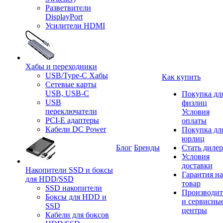
Разветвители
DisplayPort
Усилители HDMI
Хабы и переходники
USB/Type-C Хабы
Как купить
Сетевые карты
USB, USB-C
Покупка дл
USB
физлиц
переключатели
Условия
PCI-E адаптеры
оплаты
Кабели DC Power
Покупка дл
юрлиц
Блог
Бренды
Стать диле
Условия
доставки
Накопители SSD и боксы
Гарантия на
для HDD/SSD
товар
SSD накопители
Производит
Боксы для HDD и
и сервисны
SSD
центры
Кабели для боксов