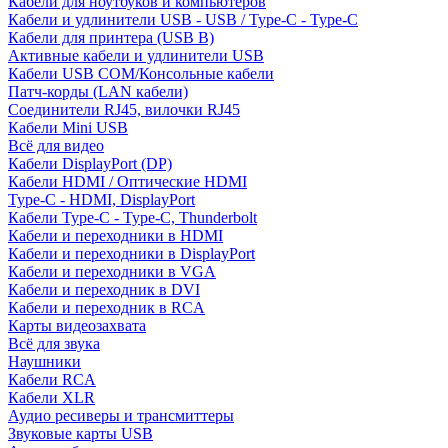
Кабели для ноутбуков и компьютеров
Кабели и удлинители USB - USB / Type-C - Type-C
Кабели для принтера (USB B)
Активные кабели и удлинители USB
Кабели USB COM/Консольные кабели
Патч-корды (LAN кабели)
Соединители RJ45, вилочки RJ45
Кабели Mini USB
Всё для видео
Кабели DisplayPort (DP)
Кабели HDMI / Оптические HDMI
Type-C - HDMI, DisplayPort
Кабели Type-C - Type-C, Thunderbolt
Кабели и переходники в HDMI
Кабели и переходники в DisplayPort
Кабели и переходники в VGA
Кабели и переходник в DVI
Кабели и переходник в RCA
Карты видеозахвата
Всё для звука
Наушники
Кабели RCA
Кабели XLR
Аудио ресиверы и трансмиттеры
Звуковые карты USB