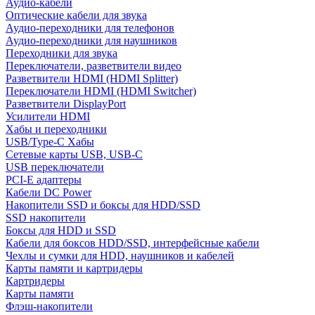
Аудио-кабели
Оптические кабели для звука
Аудио-переходники для телефонов
Аудио-переходники для наушников
Переходники для звука
Переключатели, разветвители видео
Разветвители HDMI (HDMI Splitter)
Переключатели HDMI (HDMI Switcher)
Разветвители DisplayPort
Усилители HDMI
Хабы и переходники
USB/Type-C Хабы
Сетевые карты USB, USB-C
USB переключатели
PCI-E адаптеры
Кабели DC Power
Накопители SSD и боксы для HDD/SSD
SSD накопители
Боксы для HDD и SSD
Кабели для боксов HDD/SSD, интерфейсные кабели
Чехлы и сумки для HDD, наушников и кабелей
Карты памяти и картридеры
Картридеры
Карты памяти
Флэш-накопители